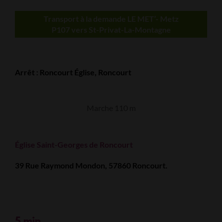
Transport à la demande LE MET’- Metz
P107 vers St-Privat-La-Montagne
Arrêt :
Roncourt Église
,
Roncourt
Marche 110 m
Église Saint-Georges de Roncourt
39 Rue Raymond Mondon, 57860 Roncourt.
5 min