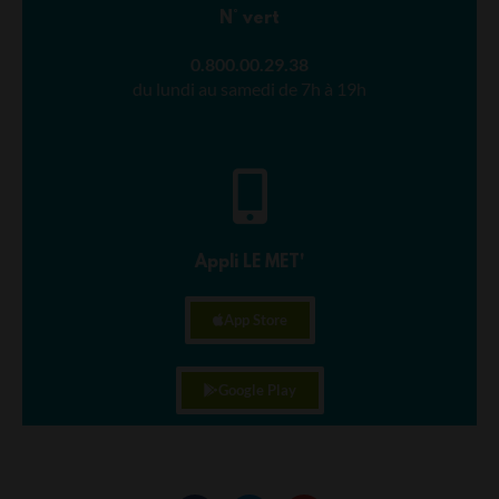
N° vert
0.800.00.29.38
du lundi au samedi de 7h à 19h
Appli LE MET'
App Store
Google Play