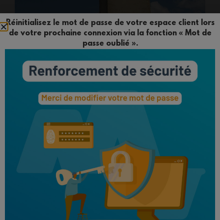
Réinitialisez le mot de passe de votre espace client lors
de votre prochaine connexion via la fonction « Mot de
passe oublié ».
L’abside de l’église remonterait au XIIe siècle2 ou XIIIe
siècle.
Le reste de l’église est remanié à partir du XVe siècle (nef
en 1466), notamment le clocher aux XIXe et XXe siècles
avec le percement du portail d’entrée (date 1897 sur le
linteau du portail).
L’église est classée au titre des monuments historiques.